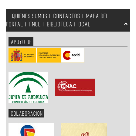
QUIENES SOMOS
CONTACTOS
MAPA DEL
|
|
PORTAL
FNCL
BIBLIOTECA
OCAL
|
|
|
APOYO DE
COLABORACION