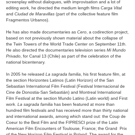
screenplay without dialogues, with improvisation and a lot of
editing work, he directed the medium length films
Carga Vital
and
Ciudad de Maravillas
(part of the collective feature film
Fragmentos Urbanos).
He has also made documentaries as
Cero
, a codirection project,
based on not previously shown material about the collapse of
the Twin Towers of the World Trade Center on September 11th.
He also directed the documentaries television series
Mi Mundo
Privado
, for Canal 13 (Chile) as part of the celebration of the
national bicentenary.
In 2005 he released
La sagrada familia
, his first feature film, at
the section Horizontes Latinos (Latin Horizon) of the San
Sebastian International Film Festival (Festival Internacional de
Cine de Donostia-San Sebastián) and Montreal International
Film Festival at the section Mundo Latino (Latin world) and First
work.
La sagrada familia
has been featured at more than
hundred film festivals and has received more than thirty national
and international awards, among which stand out: the Coup de
Coeur to the Best Film and the FIPRESCI prize of the Latin
American Film Encounters of Toulouse, France; the Grand Prix
of the New Horizon Film Festival in Poland; The award for the