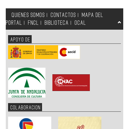
QUIENES SOMOS
CONTACTOS
MAPA DEL
|
|
PORTAL
FNCL
BIBLIOTECA
OCAL
|
|
|
APOYO DE
COLABORACION