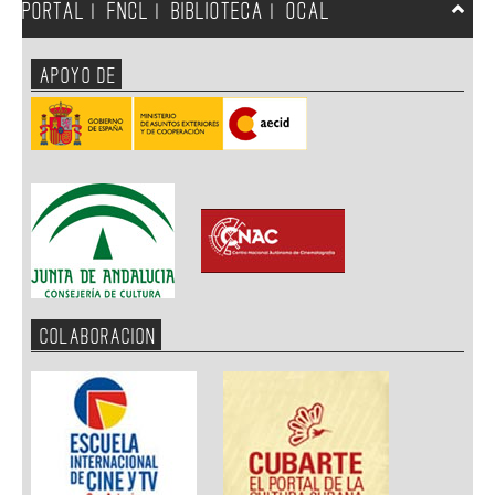
PORTAL
FNCL
BIBLIOTECA
OCAL
|
|
|
APOYO DE
COLABORACION