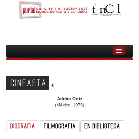
INICIO
FNCL
CINEASTA
PELICULAS
CINEASTAS
Adrián Ortiz
(México, 1976)
DOCUMENTALES
MUJERES
BIOGRAFIA
FILMOGRAFIA
EN BIBLIOTECA
AUDIOVISUAL INDIGENA Y COMUNITARIO