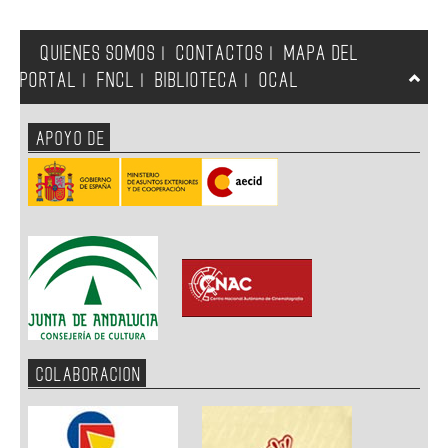
QUIENES SOMOS
CONTACTOS
MAPA DEL
|
|
PORTAL
FNCL
BIBLIOTECA
OCAL
|
|
|
APOYO DE
COLABORACION