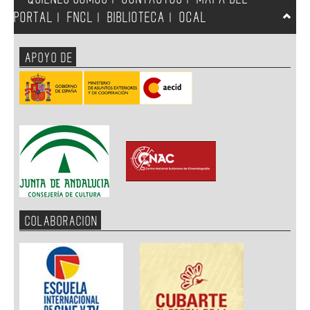
PORTAL
FNCL
BIBLIOTECA
OCAL
|
|
|
APOYO DE
COLABORACION