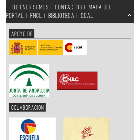
QUIENES SOMOS
CONTACTOS
MAPA DEL
|
|
PORTAL
FNCL
BIBLIOTECA
OCAL
|
|
|
APOYO DE
COLABORACION