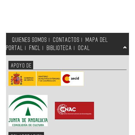
QUIENES SOMOS
CONTACTOS
MAPA DEL
|
|
PORTAL
FNCL
BIBLIOTECA
OCAL
|
|
|
APOYO DE