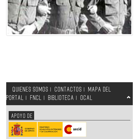
QUIENES SOMOS
CONTACTOS
MAPA DEL
|
|
PORTAL
FNCL
BIBLIOTECA
OCAL
|
|
|
APOYO DE