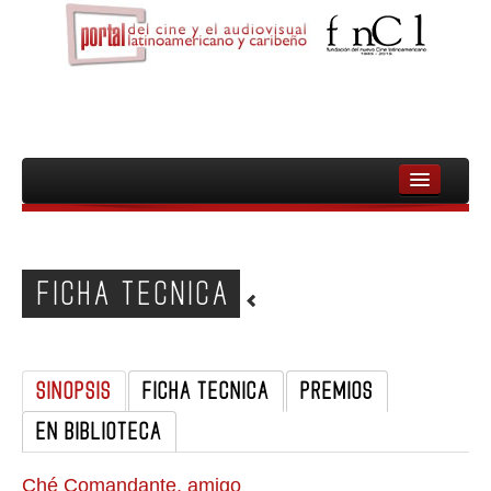
INICIO
FNCL
FICHA TECNICA
PELICULAS
CINEASTAS
SINOPSIS
FICHA TECNICA
PREMIOS
DOCUMENTALES
EN BIBLIOTECA
MUJERES
AUDIOVISUAL INDIGENA Y COMUNITARIO
Ché Comandante, amigo