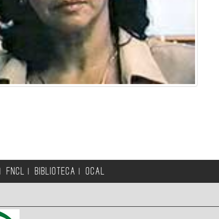
FNCL
BIBLIOTECA
OCAL
|
|
|