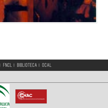
FNCL
BIBLIOTECA
OCAL
|
|
|