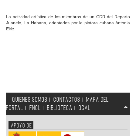
GALERIA
La actividad artística de los miembros de un CDR del Reparto
Juanelo, La Habana, orientados por la pintora cubana Antonia
Eiriz.
QUIENES SOMOS
CONTACTOS
MAPA DEL
|
|
PORTAL
FNCL
BIBLIOTECA
OCAL
|
|
|
APOYO DE