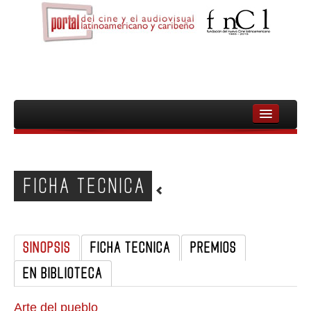
INICIO
FNCL
FICHA TECNICA
PELICULAS
CINEASTAS
SINOPSIS
FICHA TECNICA
PREMIOS
DOCUMENTALES
EN BIBLIOTECA
MUJERES
AUDIOVISUAL INDIGENA Y COMUNITARIO
Arte del pueblo