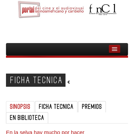
INICIO
FNCL
FICHA TECNICA
PELICULAS
CINEASTAS
SINOPSIS
FICHA TECNICA
PREMIOS
DOCUMENTALES
EN BIBLIOTECA
MUJERES
AUDIOVISUAL INDIGENA Y COMUNITARIO
En la selva hay mucho por hacer