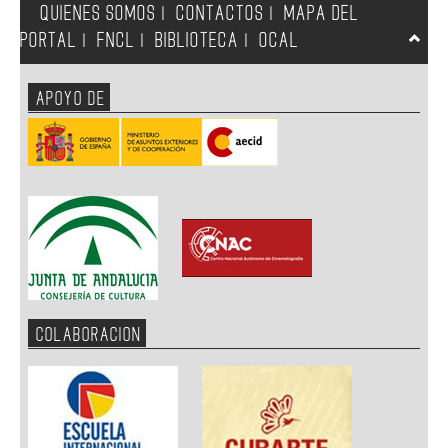
QUIENES SOMOS
CONTACTOS
MAPA DEL
|
|
PORTAL
FNCL
BIBLIOTECA
OCAL
|
|
|
APOYO DE
COLABORACION