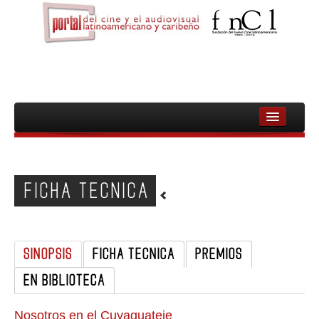
INICIO
FNCL
FICHA TECNICA
PELICULAS
CINEASTAS
SINOPSIS
FICHA TECNICA
PREMIOS
DOCUMENTALES
EN BIBLIOTECA
MUJERES
AUDIOVISUAL INDIGENA Y COMUNITARIO
Nosotros en el Cuyaguateje