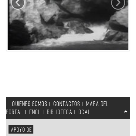
‹
›
QUIENES SOMOS
CONTACTOS
MAPA DEL
|
|
PORTAL
FNCL
BIBLIOTECA
OCAL
|
|
|
APOYO DE