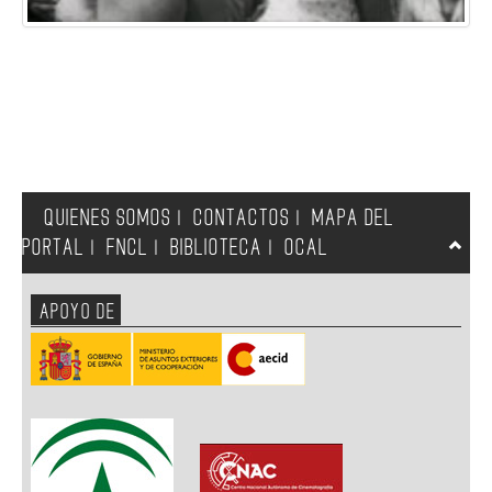
QUIENES SOMOS
CONTACTOS
MAPA DEL
|
|
PORTAL
FNCL
BIBLIOTECA
OCAL
|
|
|
APOYO DE