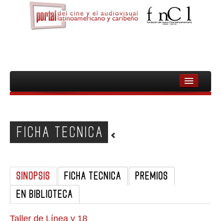
INICIO
FNCL
FICHA TECNICA
PELICULAS
CINEASTAS
SINOPSIS
FICHA TECNICA
PREMIOS
DOCUMENTALES
EN BIBLIOTECA
MUJERES
AUDIOVISUAL INDIGENA Y COMUNITARIO
Taller de Línea y 18