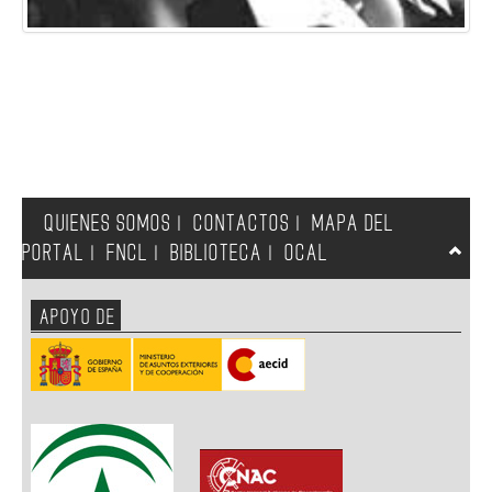
QUIENES SOMOS
CONTACTOS
MAPA DEL
|
|
PORTAL
FNCL
BIBLIOTECA
OCAL
|
|
|
APOYO DE