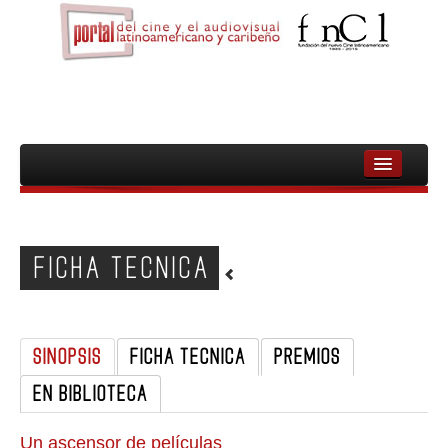
INICIO
FNCL
FICHA TECNICA
PELICULAS
CINEASTAS
SINOPSIS
FICHA TECNICA
PREMIOS
DOCUMENTALES
EN BIBLIOTECA
MUJERES
AUDIOVISUAL INDIGENA Y COMUNITARIO
Un ascensor de películas