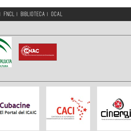
FNCL
BIBLIOTECA
OCAL
|
|
|