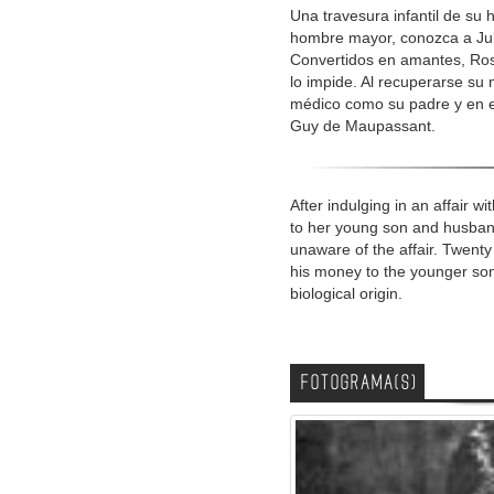
Una travesura infantil de su
hombre mayor, conozca a Juli
Convertidos en amantes, Ros
lo impide. Al recuperarse su 
médico como su padre y en e
Guy de Maupassant.
After indulging in an affair w
to her young son and husband
unaware of the affair. Twenty 
his money to the younger son 
biological origin.
FOTOGRAMA(S)