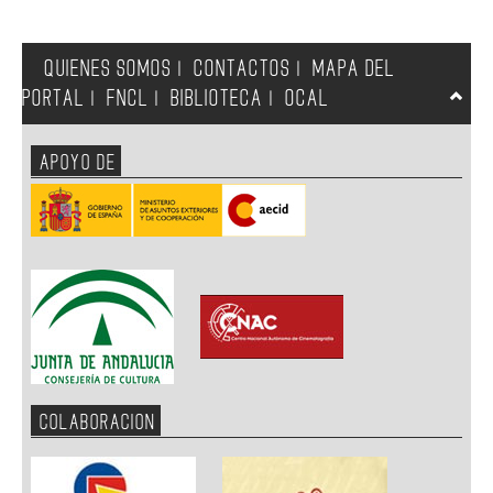
QUIENES SOMOS
CONTACTOS
MAPA DEL
|
|
PORTAL
FNCL
BIBLIOTECA
OCAL
|
|
|
APOYO DE
COLABORACION