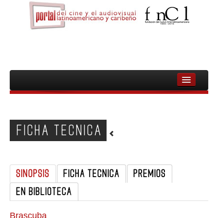
INICIO
FNCL
FICHA TECNICA
PELICULAS
CINEASTAS
SINOPSIS
FICHA TECNICA
PREMIOS
DOCUMENTALES
EN BIBLIOTECA
MUJERES
AUDIOVISUAL INDIGENA Y COMUNITARIO
Brascuba