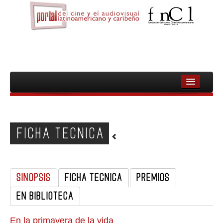
INICIO
FNCL
FICHA TECNICA
PELICULAS
CINEASTAS
SINOPSIS
FICHA TECNICA
PREMIOS
DOCUMENTALES
EN BIBLIOTECA
MUJERES
AUDIOVISUAL INDIGENA Y COMUNITARIO
En la primavera de la vida