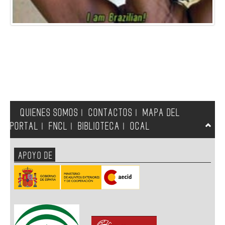
QUIENES SOMOS
CONTACTOS
MAPA DEL
|
|
PORTAL
FNCL
BIBLIOTECA
OCAL
|
|
|
APOYO DE