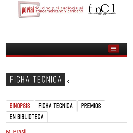
INICIO
FNCL
FICHA TECNICA
PELICULAS
CINEASTAS
SINOPSIS
FICHA TECNICA
PREMIOS
DOCUMENTALES
EN BIBLIOTECA
MUJERES
AUDIOVISUAL INDIGENA Y COMUNITARIO
Mi Brasil