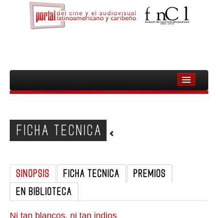
INICIO
FNCL
FICHA TECNICA
PELICULAS
CINEASTAS
SINOPSIS
FICHA TECNICA
PREMIOS
DOCUMENTALES
EN BIBLIOTECA
MUJERES
AUDIOVISUAL INDIGENA Y COMUNITARIO
Ni tan blancos, ni tan indios