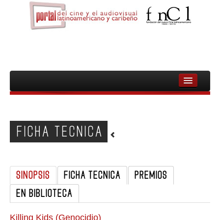
INICIO
FNCL
FICHA TECNICA
PELICULAS
CINEASTAS
SINOPSIS
FICHA TECNICA
PREMIOS
DOCUMENTALES
EN BIBLIOTECA
MUJERES
AUDIOVISUAL INDIGENA Y COMUNITARIO
Killing Kids (Genocidio)