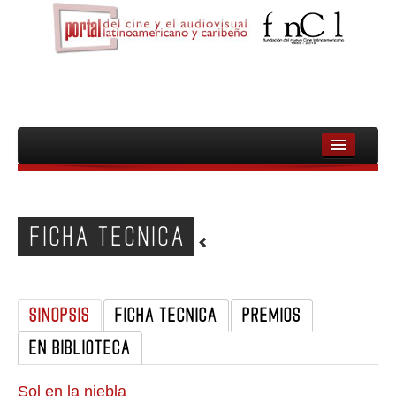
INICIO
FNCL
FICHA TECNICA
PELICULAS
CINEASTAS
SINOPSIS
FICHA TECNICA
PREMIOS
DOCUMENTALES
EN BIBLIOTECA
MUJERES
AUDIOVISUAL INDIGENA Y COMUNITARIO
Sol en la niebla