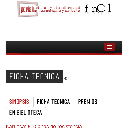
INICIO
FNCL
FICHA TECNICA
PELICULAS
CINEASTAS
SINOPSIS
FICHA TECNICA
PREMIOS
DOCUMENTALES
EN BIBLIOTECA
MUJERES
AUDIOVISUAL INDIGENA Y COMUNITARIO
Kari-oca: 500 años de resistencia