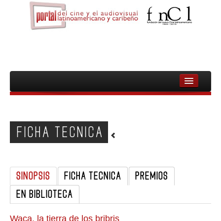
INICIO
FNCL
FICHA TECNICA
PELICULAS
CINEASTAS
SINOPSIS
FICHA TECNICA
PREMIOS
DOCUMENTALES
EN BIBLIOTECA
MUJERES
AUDIOVISUAL INDIGENA Y COMUNITARIO
Waca, la tierra de los bribris