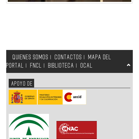
QUIENES SOMOS
CONTACTOS
MAPA DEL
|
|
PORTAL
FNCL
BIBLIOTECA
OCAL
|
|
|
APOYO DE