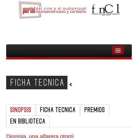
INICIO
FNCL
FICHA TECNICA
PELICULAS
CINEASTAS
SINOPSIS
FICHA TECNICA
PREMIOS
DOCUMENTALES
EN BIBLIOTECA
MUJERES
AUDIOVISUAL INDIGENA Y COMUNITARIO
Dionisia, una alfarera otomí