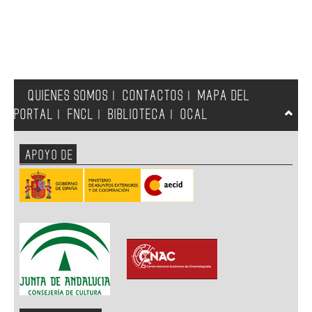
QUIENES SOMOS
CONTACTOS
MAPA DEL
|
|
PORTAL
FNCL
BIBLIOTECA
OCAL
|
|
|
APOYO DE