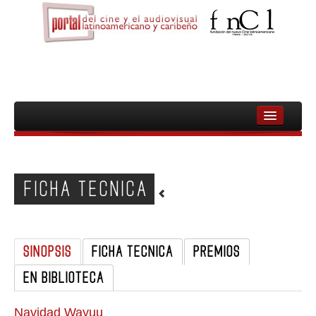
INICIO
FNCL
FICHA TECNICA
PELICULAS
CINEASTAS
SINOPSIS
FICHA TECNICA
PREMIOS
DOCUMENTALES
EN BIBLIOTECA
MUJERES
AUDIOVISUAL INDIGENA Y COMUNITARIO
Navidad Wayuu