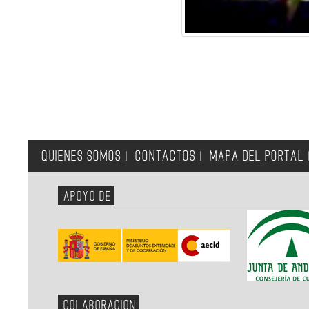
QUIENES SOMOS
CONTACTOS
MAPA DEL PORTAL
|
|
APOYO DE
COLABORACION