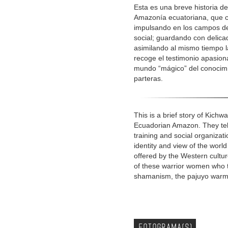
Esta es una breve historia d
Amazonía ecuatoriana, que c
impulsando en los campos de l
social; guardando con delica
asimilando al mismo tiempo la
recoge el testimonio apasion
mundo “mágico” del conocimi
parteras.
This is a brief story of Kic
Ecuadorian Amazon. They tell a
training and social organiza
identity and view of the worl
offered by the Western cultu
of these warrior women who t
shamanism, the pajuyo warmi
FOTOGRAMA(S)