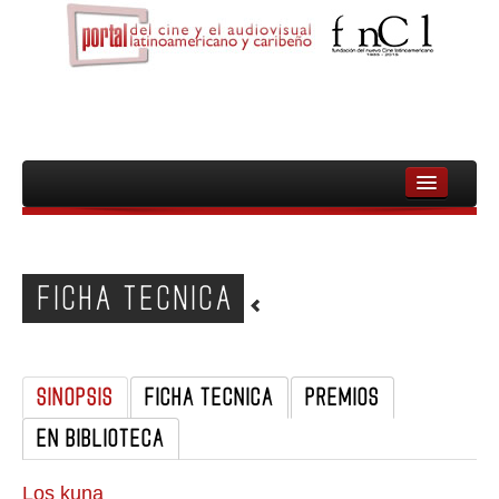
INICIO
FNCL
FICHA TECNICA
PELICULAS
CINEASTAS
SINOPSIS
FICHA TECNICA
PREMIOS
DOCUMENTALES
EN BIBLIOTECA
MUJERES
AUDIOVISUAL INDIGENA Y COMUNITARIO
Los kuna