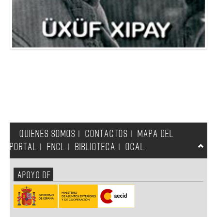
QUIENES SOMOS
CONTACTOS
MAPA DEL
|
|
PORTAL
FNCL
BIBLIOTECA
OCAL
|
|
|
APOYO DE