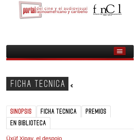
INICIO
FNCL
FICHA TECNICA
PELICULAS
CINEASTAS
SINOPSIS
FICHA TECNICA
PREMIOS
DOCUMENTALES
EN BIBLIOTECA
MUJERES
AUDIOVISUAL INDIGENA Y COMUNITARIO
Üxüf Xipay, el despojo