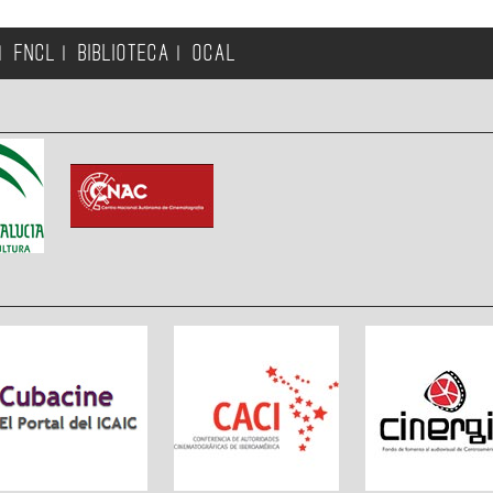
FNCL
BIBLIOTECA
OCAL
|
|
|