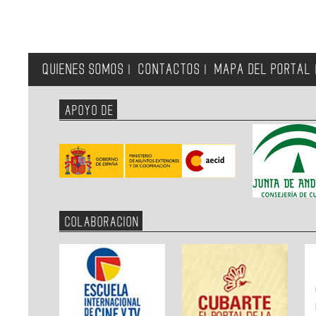
QUIENES SOMOS
CONTACTOS
MAPA DEL PORTAL
|
|
APOYO DE
COLABORACION