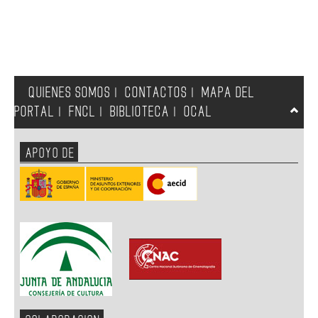
QUIENES SOMOS
CONTACTOS
MAPA DEL
|
|
PORTAL
FNCL
BIBLIOTECA
OCAL
|
|
|
APOYO DE