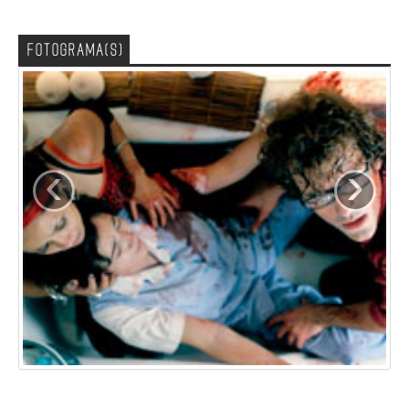
FOTOGRAMA(S)
‹
›