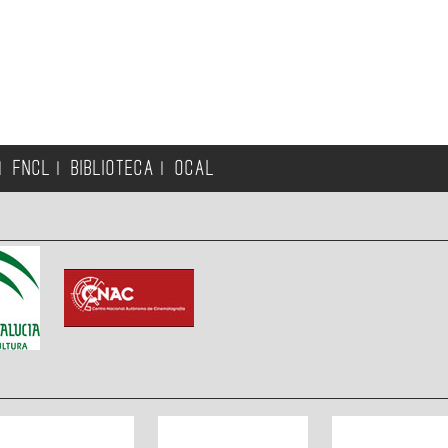
FNCL
BIBLIOTECA
OCAL
|
|
|