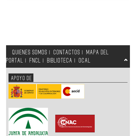
QUIENES SOMOS
CONTACTOS
MAPA DEL
|
|
PORTAL
FNCL
BIBLIOTECA
OCAL
|
|
|
APOYO DE