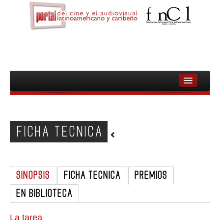
INICIO
FNCL
FICHA TECNICA
PELICULAS
CINEASTAS
SINOPSIS
FICHA TECNICA
PREMIOS
DOCUMENTALES
EN BIBLIOTECA
MUJERES
AUDIOVISUAL INDIGENA Y COMUNITARIO
La tarea