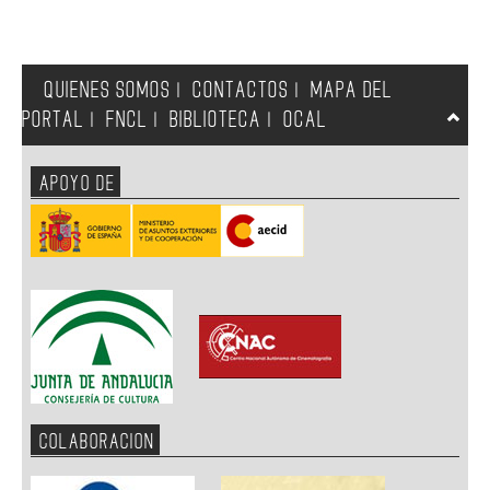
QUIENES SOMOS
CONTACTOS
MAPA DEL
|
|
PORTAL
FNCL
BIBLIOTECA
OCAL
|
|
|
APOYO DE
COLABORACION