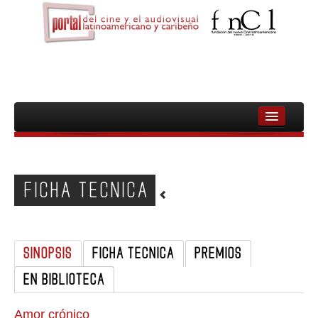
INICIO
FNCL
FICHA TECNICA
PELICULAS
CINEASTAS
SINOPSIS
FICHA TECNICA
PREMIOS
DOCUMENTALES
EN BIBLIOTECA
MUJERES
AUDIOVISUAL INDIGENA Y COMUNITARIO
Amor crónico