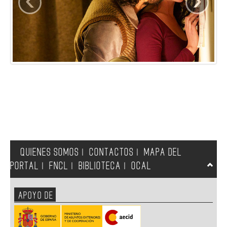
QUIENES SOMOS
CONTACTOS
MAPA DEL
|
|
PORTAL
FNCL
BIBLIOTECA
OCAL
|
|
|
APOYO DE