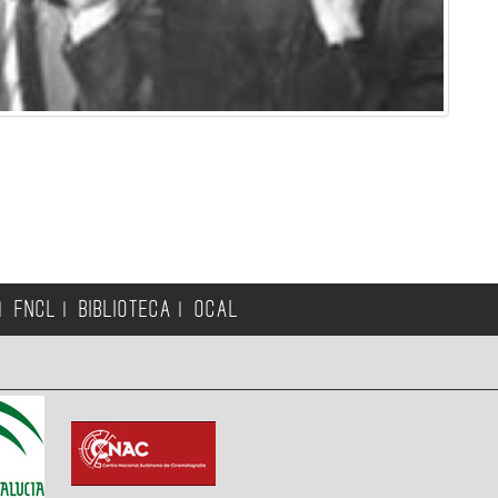
FNCL
BIBLIOTECA
OCAL
|
|
|