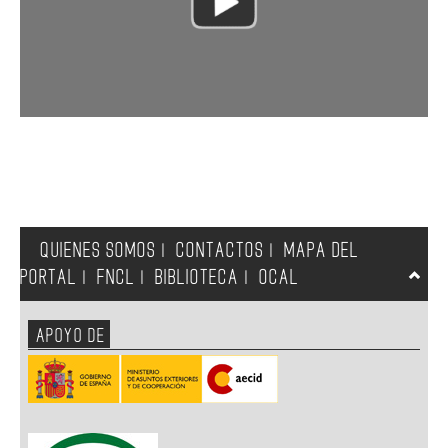
QUIENES SOMOS
CONTACTOS
MAPA DEL
|
|
PORTAL
FNCL
BIBLIOTECA
OCAL
|
|
|
APOYO DE