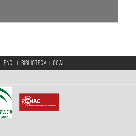
FNCL
BIBLIOTECA
OCAL
|
|
|