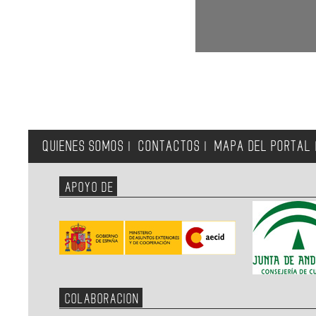
QUIENES SOMOS
CONTACTOS
MAPA DEL PORTAL
|
|
APOYO DE
COLABORACION