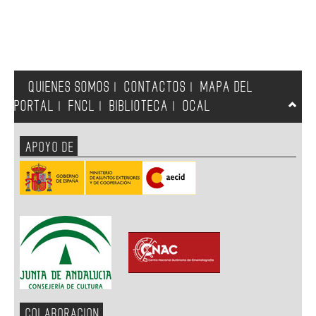
QUIENES SOMOS
CONTACTOS
MAPA DEL
|
|
PORTAL
FNCL
BIBLIOTECA
OCAL
|
|
|
APOYO DE
COLABORACION