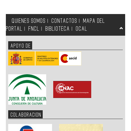
QUIENES SOMOS
CONTACTOS
MAPA DEL
|
|
PORTAL
FNCL
BIBLIOTECA
OCAL
|
|
|
APOYO DE
COLABORACION