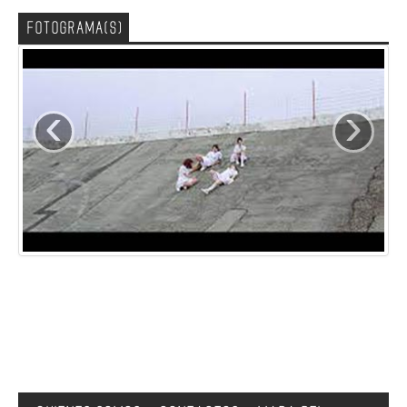
FOTOGRAMA(S)
‹
›