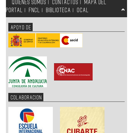
QUIENES SOMOS
CONTACTOS
MAPA DEL
|
|
PORTAL
FNCL
BIBLIOTECA
OCAL
|
|
|
APOYO DE
COLABORACION