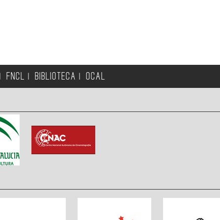
FNCL
BIBLIOTECA
OCAL
|
|
|