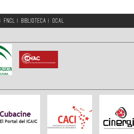
FNCL
BIBLIOTECA
OCAL
|
|
|