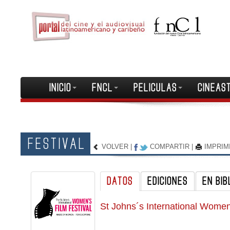
INICIO
FNCL
PELICULAS
CINEAS
FESTIVAL
VOLVER
|
COMPARTIR
|
IMPRIM
DATOS
EDICIONES
EN BIB
St Johns´s International Women