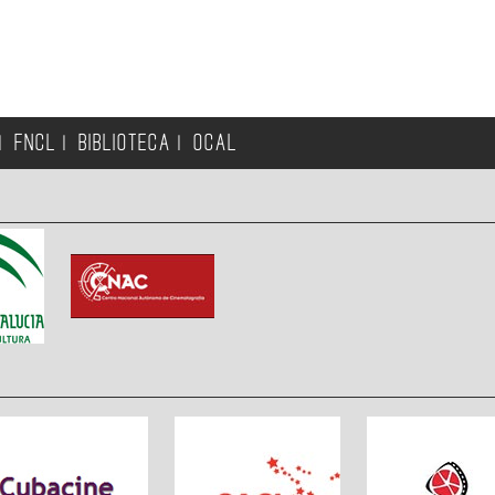
FNCL
BIBLIOTECA
OCAL
|
|
|