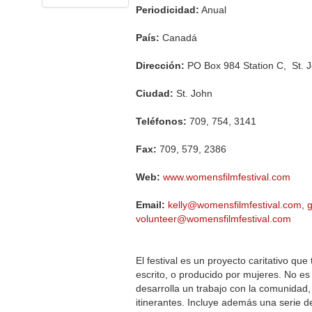
Periodicidad:
Anual
País:
Canadá
Dirección:
PO Box 984 Station C, St. 
Ciudad:
St. John
Teléfonos:
709, 754, 3141
Fax:
709, 579, 2386
Web:
www.womensfilmfestival.com
Email:
kelly@womensfilmfestival.com
,
volunteer@womensfilmfestival.com
El festival es un proyecto caritativo que 
escrito, o producido por mujeres. No es
desarrolla un trabajo con la comunidad, 
itinerantes. Incluye además una serie de 